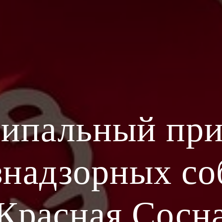
ипальный
п
ри
знадзорных со
Красная Сосн