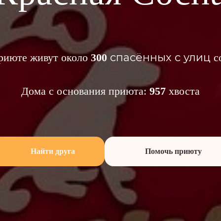
спасённых с улиц
риюте живут около
300
с
Дома с основания приюта:
957
хвоста
Найти друга
Помочь приюту