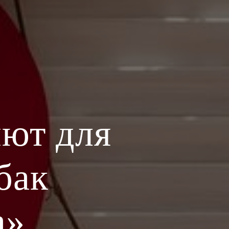
ют для
бак
а»