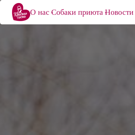
О нас
Собаки приюта
Новости