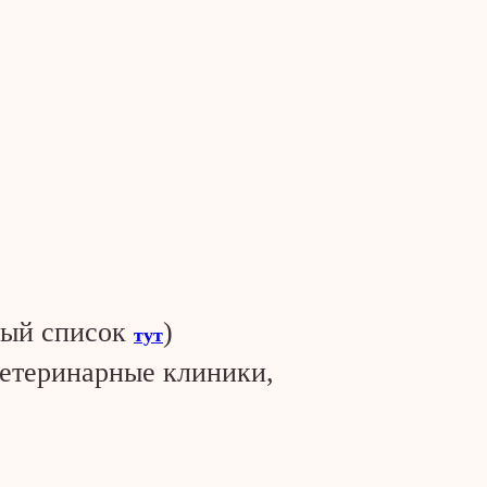
ный список
)
тут
ветеринарные клиники,