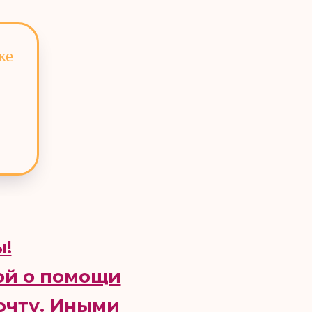
ке
ы!
ой о помощи
очту. Иными