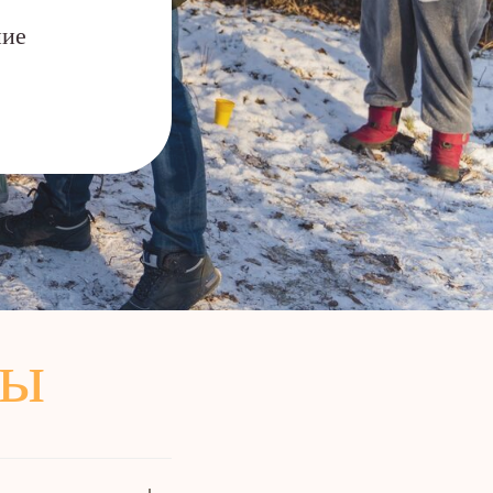
ние
ды