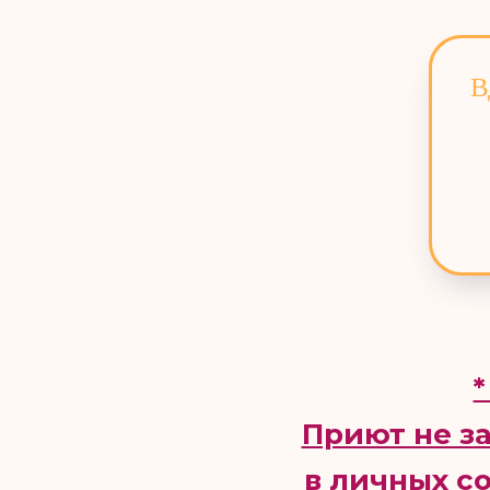
В
*
Приют не з
в личных с