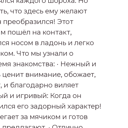
оялся каждого шороха. Но
ть, что здесь ему желают
н преобразился! Этот
м пошёл на контакт,
ся носом в ладонь и легко
ком. Что мы узнали о
мя знакомства: · Нежный и
 ценит внимание, обожает,
т, и благодарно виляет
лый и игривый: Когда он
ился его задорный характер!
егает за мячиком и готов
а предлагают. · Отлично