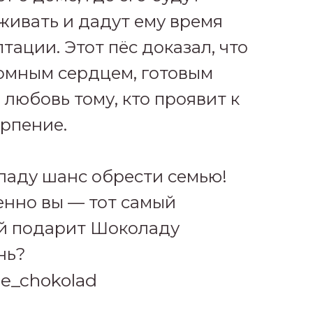
живать и дадут ему время
тации. Этот пёс доказал, что
ромным сердцем, готовым
 любовь тому, кто проявит к
ерпение.
аду шанс обрести семью!
енно вы — тот самый
ый подарит Шоколаду
нь?
ne_chokolad