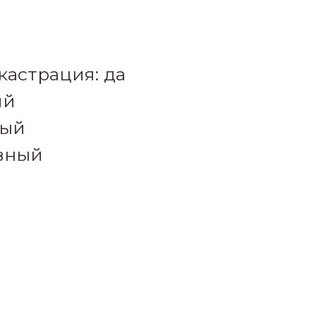
кастрация: да
ий
ный
ивный