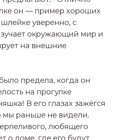
улке он — пример хороших
 шлейке уверенно, с
зучает окружающий мир и
ирует на внешние
 было предела, когда он
елость на прогулке
няшка! В его глазах зажёгся
о мы раньше не видели.
ерпеливого, любящего
т о доме, где его будут