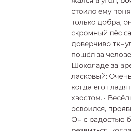
жался в угол, б
стоило ему поня
только добра, о
скромный пёс са
доверчиво ткнул
пошёл за челове
Шоколаде за вре
ласковый: Очень
когда его гладя
хвостом. · Весё
освоился, прояв
Он с радостью б
резвиться, когд