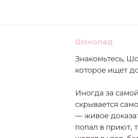
Шоколад
Знакомьтесь, Ш
которое ищет до
Иногда за само
скрывается сам
— живое доказат
попал в приют, 