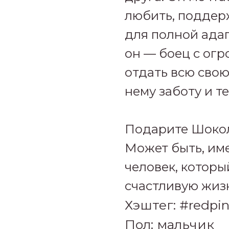
любить, поддер
для полной адап
он — боец с ог
отдать всю свою
нему заботу и т
Подарите Шокол
Может быть, им
человек, котор
счастливую жиз
Хэштег: #redpi
Пол: мальчик