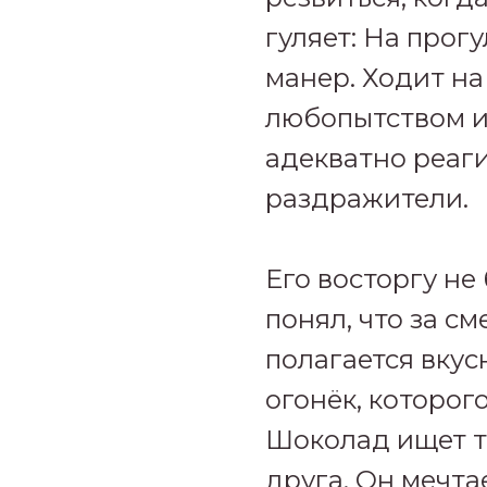
гуляет: На прог
манер. Ходит на
любопытством и
адекватно реаг
раздражители.
Его восторгу не
понял, что за см
полагается вкус
огонёк, которог
Шоколад ищет т
друга. Он мечтае