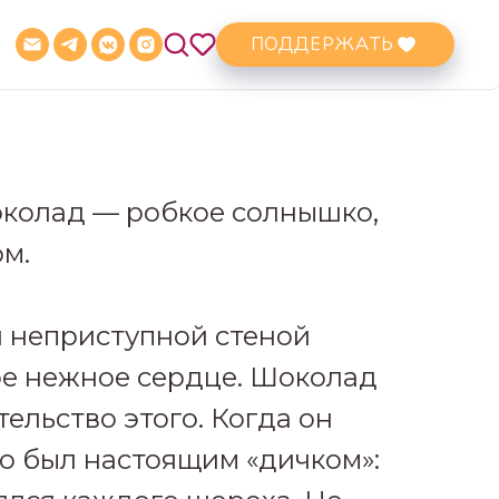
ПОДДЕРЖАТЬ
околад — робкое солнышко,
м.
й неприступной стеной
ое нежное сердце. Шоколад
ельство этого. Когда он
то был настоящим «дичком»: